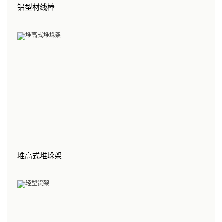
铝型材线棒
堆高式堆垛架