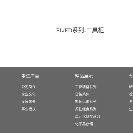
FL/FD系列-工具柜
走进库百
精品展示
公司简介
工位装备系列
研
企业文化
货架系列
检
发展愿景
搬运运输系列
资
事业板块
柔性组合系列
生
单元化储存系列
化学品存储