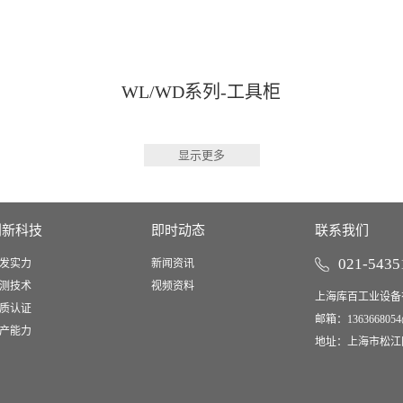
WL/WD系列-工具柜
显示更多
创新科技
即时动态
联系我们
021-5435
发实力
新闻资讯
测技术
视频资料
上海库百工业设备
质认证
邮箱：
1363668054
产能力
地址：上海市松江区