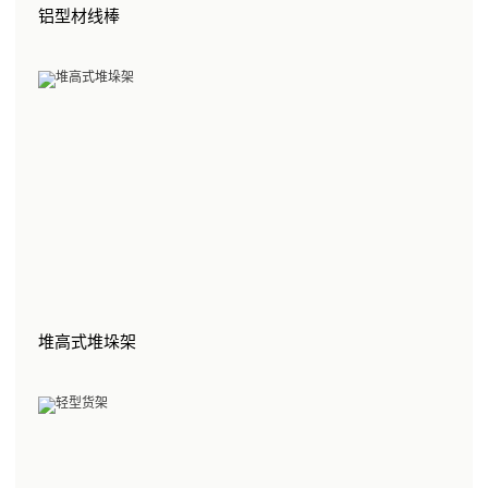
铝型材线棒
堆高式堆垛架