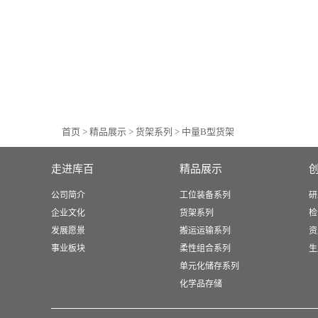
首页
>
精品展示
>
货架系列
>
中量B型货架
走进库百
精品展示
公司简介
工位装备系列
研
企业文化
货架系列
检
发展愿景
搬运运输系列
资
事业板块
柔性组合系列
生
单元化储存系列
化学品存储