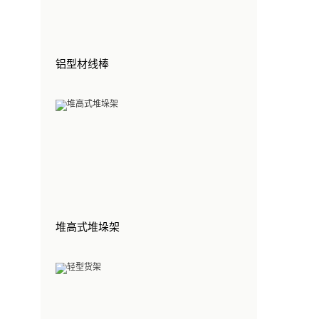
铝型材线棒
堆高式堆垛架